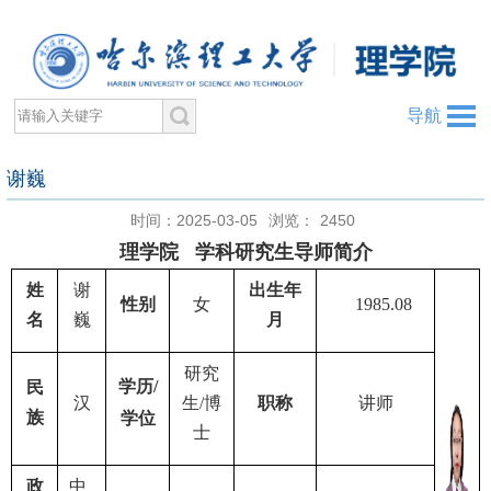
导航
谢巍
时间：2025-03-05
浏览：
2450
理学院 学科研究生导师简介
姓
谢
出生年
性别
女
198
5
.0
8
名
巍
月
研究
学历
/
民
汉
生
/
博
职称
讲师
族
学位
士
政
中