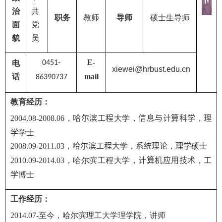
治
共
职务
教师
导师
硕士生导师
面
党
貌
员
E-
电
0451-
xiewei
@hrbust.edu.cn
话
mail
86390737
教育
经历：
200
4
.0
8
-20
08
.06
，
哈尔滨工程
大学，
信息与计算科学
，
理
学
学士
20
08
.09-201
1
.0
3
，
哈尔滨工程
大学，
系统理论
，
理学
硕士
201
0
.09-20
14
.0
3
，哈尔滨工程大学，
计算机应用技术
，
工
学
博士
工作经历：
20
14
.
07
-
至今，哈尔滨理工大学理学院，讲师