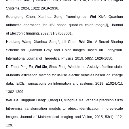
lithium-ion battery based on CNN–WNN–WLSTM, Complex & Intelligent
Systems, 2024, 10(2): 2919-2936.
Guanglong Chen
, Xianhua Song, Yueming Lu,
Wei Xie*
. Quantum
arithmetic operations for HSI based quantum color image[J], Journal
of Electronic Imaging, 2022, 31(3):033001.
Huiqiang Wang, Xianhua Song*, Lili Chen,
Wei Xie
. A Secret Sharing
Scheme for Quantum Gray and Color Images Based on Encryption.
International Journal of Theoretical Physics, 2019, 58(5): 1626-1650.
Di Zhou
,
Ping Fu
,
Wei Xie
,
Shou Feng
,
Wenbin Lu
.
A study of online state-
of-health estimation method for in-use electric vehicles based on charge
data, IEICE Transactions on Information and systems, 2019, E102-D(1):
1302-1309
.
Wei Xie
,
Tingquan Deng
*,
Qiang Li
,
Minghua Ma
.
Variable precision fuzzy
hit-or-miss transformation models to object identification in grey-scale
images, Journal of Mathematical Imaging and Vision, 2015, 53(1): 112-
129
.